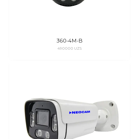
360-4M-B
490000
UZS