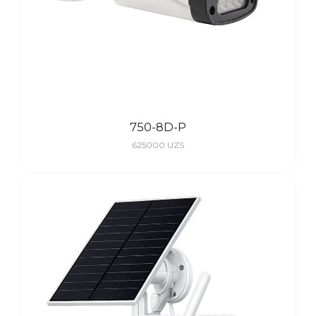
750-8D-P
625000
UZS