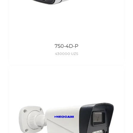
750-4D-P
430000
UZS