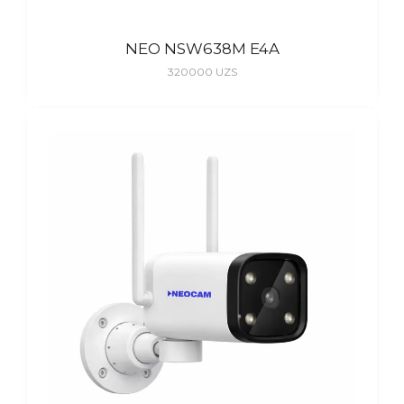
NEO NSW638M E4A
320000
UZS