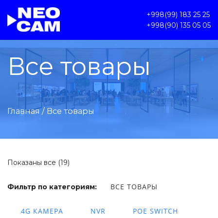
+998(99) 183 25 25
+998(90) 135 05 05
Все товары
Главная
/ Все товары
Показаны все (19)
ВСЕ ТОВАРЫ
Фильтр по категориям:
4G КАМЕРА
NVR
POE SWITCH