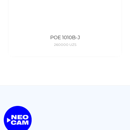
POE 1010B-J
260000
UZS