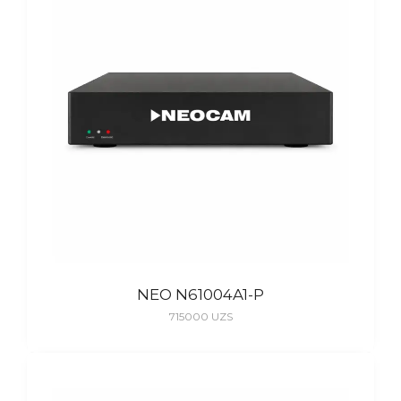
NEO N61004A1-P
715000
UZS