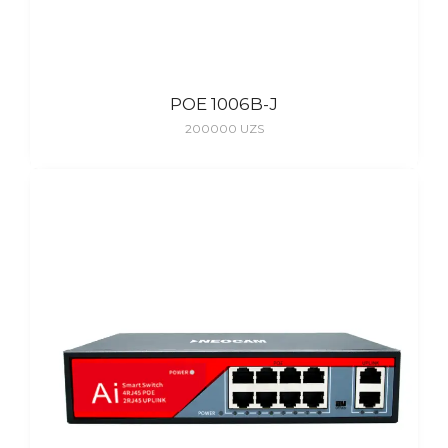
POE 1006B-J
200000
UZS