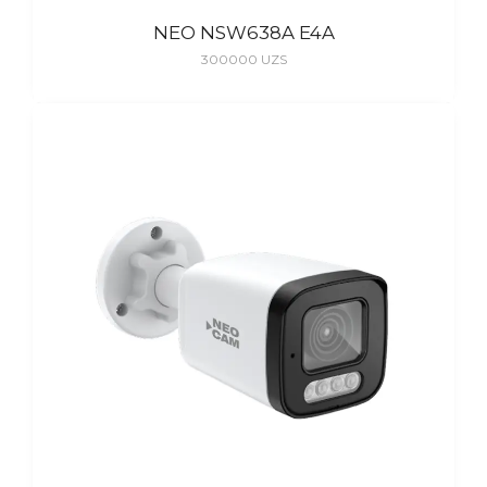
NEO NSW638A E4A
300000
UZS