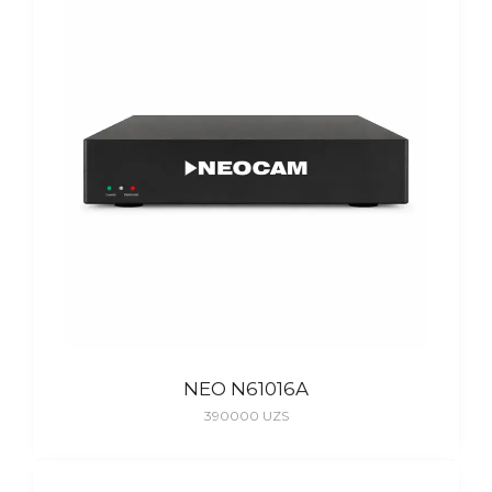
NEO N61016A
390000
UZS