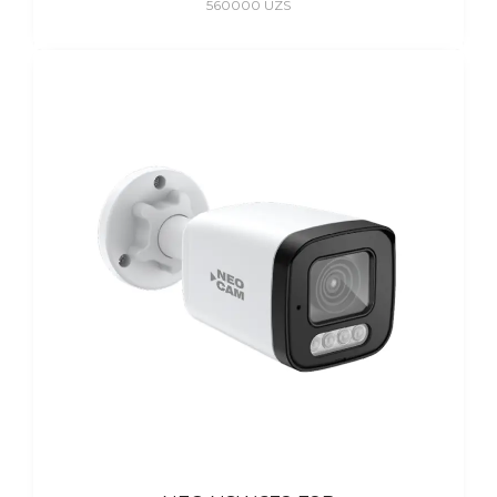
560000
UZS