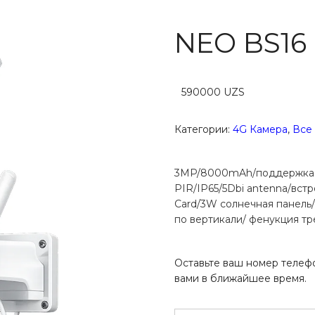
NEO BS16
590000
UZS
Категории:
4G Камера
,
Все
3MP/8000mAh/поддержка Al
PIR/IP65/5Dbi antenna/вс
Card/3W солнечная панель/
по вертикали/ фенукция т
Оставьте ваш номер телефо
вами в ближайшее время.