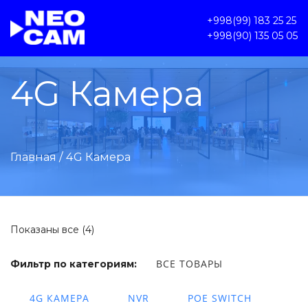
+998(99) 183 25 25
+998(90) 135 05 05
4G Камера
Главная
/ 4G Камера
Показаны все (4)
ВСЕ ТОВАРЫ
Фильтр по категориям:
4G КАМЕРА
NVR
POE SWITCH