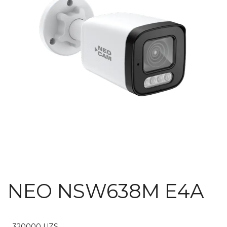
NEO NSW638M E4A
320000
UZS