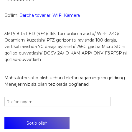
Bo'lim:
Barcha tovarlar
,
WIFI Kamera
3MP/ 8 ta LED (4+4)/ Ikki tomonlama audio/ Wi-Fi 2.4G/
Odamlarni kuzatish/ PTZ gorizontal ravishda 180 daraja,
vertikal ravishda 70 daraja aylanish/ 256G gacha Micro SD ni
qo’llab-quvvatlash/ DC 5V 2A/ O-KAM APP/ ONVIF&RTSP ni
qo’llab-quvvatlash
Mahsulotni sotib olish uchun telefon raqamingizni qoldiring.
Menejerimiz siz bilan tez orada bog‘lanadi.