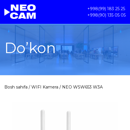
+998(99) 183 25 25
+998(90) 135 05 05
Do’kon
Bosh sahifa
/
WIFI Kamera
/ NEO WSW653 W3A