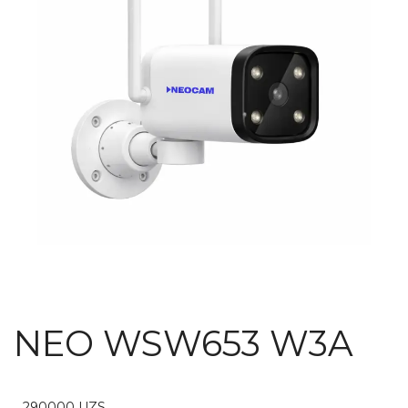
NEO WSW653 W3A
290000
UZS