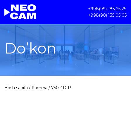
+998(99) 183 25 25
+998(90) 135 05 05
Do’kon
Bosh sahifa
/
Kamera
/ 750-4D-P