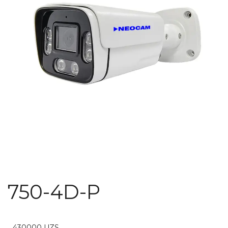
750-4D-P
430000
UZS