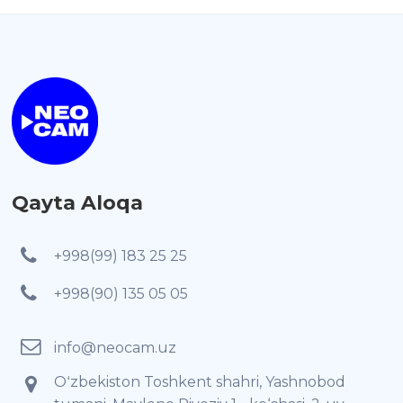
Qayta Aloqa
+998(99) 183 25 25
+998(90) 135 05 05
info@neocam.uz
Oʻzbekiston Toshkent shahri, Yashnobod